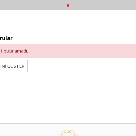
rular
ıt bulunamadı.
İNİ GÖSTER