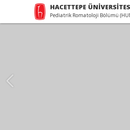
HACETTEPE ÜNİVERSİTES
Pediatrik Romatoloji Bölümü (HU