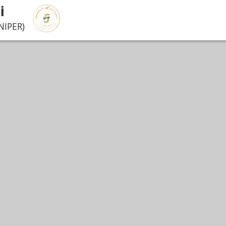
İ
NIPER)